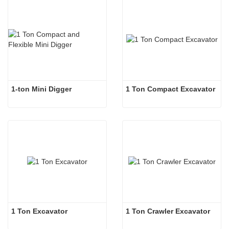
1-ton Mini Digger
1 Ton Compact Excavator
1 Ton Excavator
1 Ton Crawler Excavator